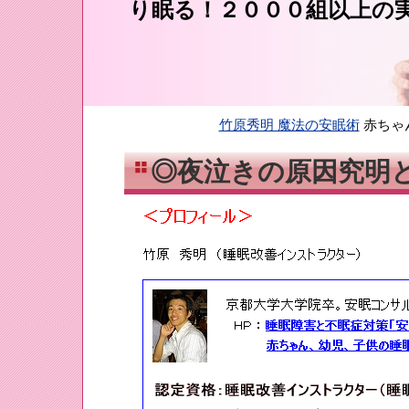
り眠る！２０００組以上の
竹原秀明 魔法の安眠術
赤ちゃ
◎夜泣きの原因究明