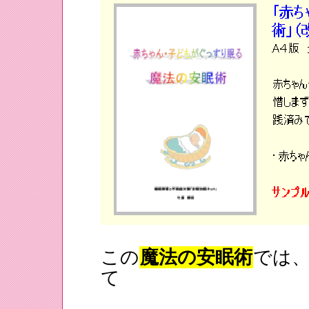
この
魔法の安眠術
では
て